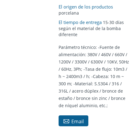
El origen de los productos
porcelana
El tiempo de entrega
15-30 días
según el material de la bomba
diferente
Parámetro técnico: -Fuente de
alimentación: 380V / 460V / 660V /
1200V / 3300V / 6300V / 10KV, 50Hz
/ 60Hz, 3Ph; -Tasa de flujo: 10m3 /
h ~ 2400m3 / h; -Cabeza: 10 m ~
300 m; -Material: S.S304 / 316 /
316L / acero dúplex / bronce de
estaño / bronce sin zinc / bronce
de níquel aluminio, etc.;

Email