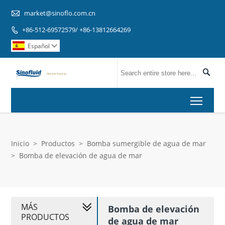

market@sinoflo.com.cn
+86-512-69572579/ +86-13812664269

Español


Toggl
Inicio
>
Productos
>
Bomba sumergible de agua de mar
>
Bomba de elevación de agua de mar
MÁS
Bomba de elevación
PRODUCTOS
de agua de mar