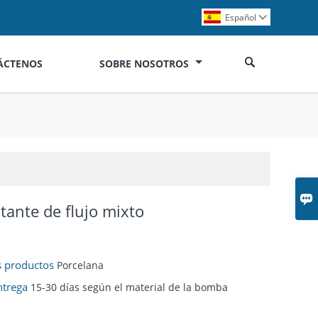
Español


ÁCTENOS
SOBRE NOSOTROS

tante de flujo mixto
os productos
Porcelana
ntrega
15-30 días según el material de la bomba