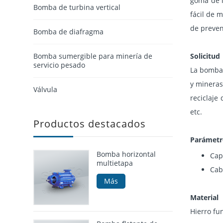
goma de l
Bomba de turbina vertical
fácil de 
de preven
Bomba de diafragma
Bomba sumergible para minería de
Solicitud
servicio pesado
La bomba 
y mineras,
Válvula
reciclaje
etc.
Productos destacados
Parámetr
Bomba horizontal
Cap
multietapa
Cab
Más
Material
Hierro fu