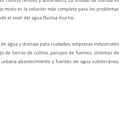
 un control remoto y automático. La unidad de bomba es
ujo mixto es la solución más completa para los problemas
nde el nivel del agua fluctúa mucho.
o de agua y drenaje para ciudades, empresas industriales
go de tierras de cultivo, paisajes de fuentes, sistemas de
ua urbana abastecimiento y fuentes de agua subterránea,