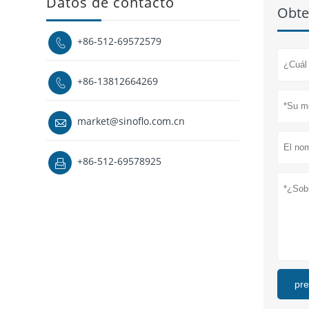
Datos de contacto
Obte
+86-512-69572579

+86-13812664269

market@sinoflo.com.cn

+86-512-69578925

pre