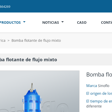
2664269
PRODUCTOS
NOTICIAS
CASO
CONT
rica
>
Bomba flotante de flujo mixto
a flotante de flujo mixto
Bomba flo
Marca
Sinoflo
El origen de l
El tiempo de e
diferente