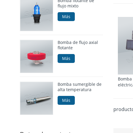
Bomba flotante de
flujo mixto
Más
Bomba de flujo axial
flotante
Más
Bomba f
Bomba sumergible de
eléctric
alta temperatura
Más
producto