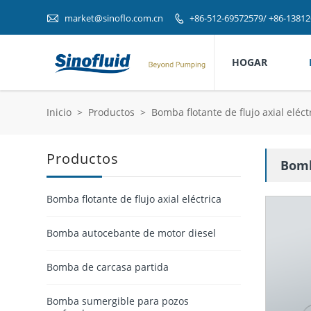

market@sinoflo.com.cn
+86-512-69572579/ +86-1381

HOGAR
Inicio
>
Productos
>
Bomba flotante de flujo axial eléct
Productos
Bomb
Bomba flotante de flujo axial eléctrica
Bomba autocebante de motor diesel
Bomba de carcasa partida
Bomba sumergible para pozos