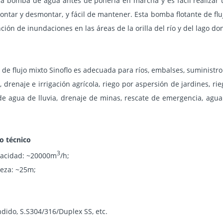
a bomba de agua antes de ponerla en marcha y es fácil realizar
montar y desmontar, y fácil de mantener. Esta bomba flotante de fl
ción de inundaciones en las áreas de la orilla del río y del lago do
de flujo mixto Sinoflo es adecuada para ríos, embalses, suministr
 drenaje e irrigación agrícola, riego por aspersión de jardines, rie
 de agua de lluvia, drenaje de minas, rescate de emergencia, ag
o técnico
3
acidad: ~20000m
/h;
eza: ~25m;
ndido, S.S304/316/Duplex SS, etc.