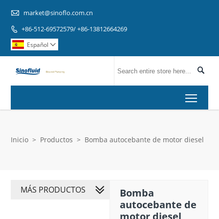

market@sinoflo.com.cn
+86-512-69572579/ +86-13812664269

Español


Toggl
Inicio
>
Productos
>
Bomba autocebante de motor diesel
MÁS PRODUCTOS
Bomba
autocebante de
motor diesel