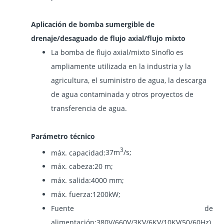
Aplicación de bomba sumergible de
drenaje/desaguado de flujo axial/flujo mixto
La bomba de flujo axial/mixto Sinoflo es
ampliamente utilizada en la industria y la
agricultura, el suministro de agua, la descarga
de agua contaminada y otros proyectos de
transferencia de agua.
Parámetro técnico
3
máx. capacidad
:
37m
/s;
máx. cabeza
:
20 m;
máx. salida
:
4000 mm;
máx. fuerza
:
1200kW;
Fuente de
alimentación
:
380V/660V/3KV/6KV/10KV
(
50/60Hz
)