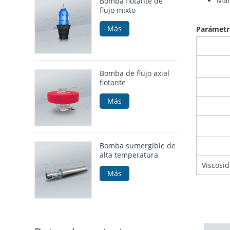
Mang
Bomba flotante de
flujo mixto
Más
Parámetr
Bomba de flujo axial
flotante
Más
Bomba sumergible de
alta temperatura
Viscosid
Más