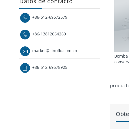
Datos de contacto
+86-512-69572579

+86-13812664269

market@sinoflo.com.cn

Bomba 
conserv
+86-512-69578925

producto
Obte