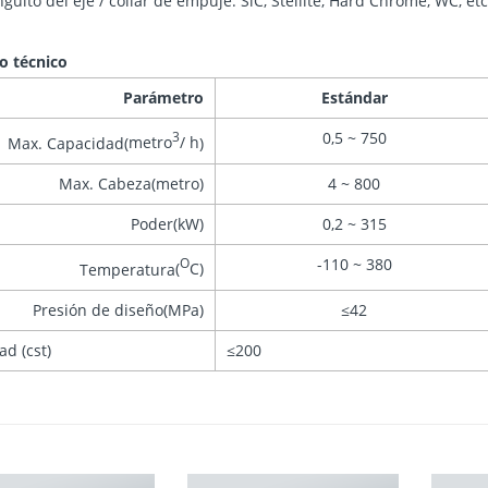
uito del eje / collar de empuje: SiC, Stellite, Hard Chrome, WC, etc 
o técnico
Parámetro
Estándar
0,5 ~ 750
3
Max. Capacidad
(
metro
/ h
)
Max. Cabeza
(
metro
)
4 ~ 800
Poder
(
kW
)
0,2 ~ 315
-110 ~ 380
O
Temperatura
(
C
)
Presión de diseño
(
MPa
)
≤42
ad (cst)
≤200