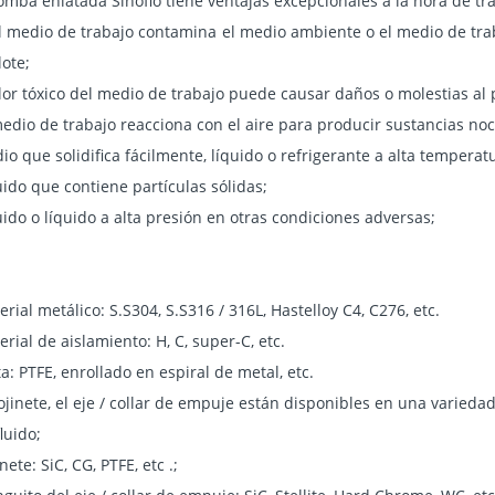
mba enlatada Sinoflo tiene ventajas excepcionales a la hora de tran
el medio de trabajo contamina el medio ambiente o el medio de trab
lote;
olor tóxico del medio de trabajo puede causar daños o molestias al 
medio de trabajo reacciona con el aire para producir sustancias no
io que solidifica fácilmente, líquido o refrigerante a alta temperat
uido que contiene partículas sólidas;
uido o líquido a alta presión en otras condiciones adversas;
rial metálico: S.S304, S.S316 / 316L, Hastelloy C4, C276, etc.
rial de aislamiento: H, C, super-C, etc.
a: PTFE, enrollado en espiral de metal, etc.
cojinete, el eje / collar de empuje están disponibles en una varied
luido;
nete: SiC, CG, PTFE, etc .;