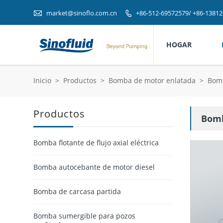

market@sinoflo.com.cn
+86-512-69572579/ +86-1381

HOGAR
Inicio
>
Productos
>
Bomba de motor enlatada
>
Bomb
Productos
Bomb
Bomba flotante de flujo axial eléctrica
Bomba autocebante de motor diesel
Bomba de carcasa partida
Bomba sumergible para pozos