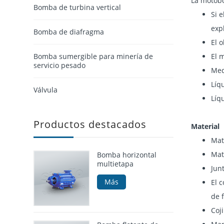
La motobo
Bomba de turbina vertical
Si 
exp
Bomba de diafragma
El 
Bomba sumergible para minería de
El 
servicio pesado
Med
Líq
Válvula
Líq
Productos destacados
Material
Mate
Mate
Bomba horizontal
multietapa
Junt
Más
El 
de f
Coji